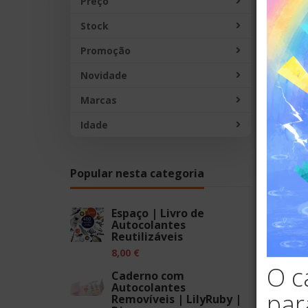
Preço
Descont
Stock
Promoção
Novidade
Marcas
Idade
Popular nesta categoria
Espaço | Livro de
Autocolantes
Auto
Reutilizáveis
8,00 €
O c
Caderno com
Autocolantes
par
Removíveis | LilyRuby |