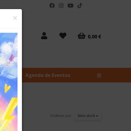
Fechar
×
0,00 €
Livros
Agenda de Eventos
Ordenar por
Mais stock