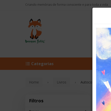
Criando memórias de forma consciente e para toda a vida
Categorias
Novid
Home
Livros
Autocolantes
Aut
Filtros