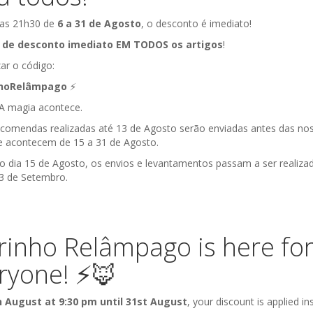
M STOCK
SEM STOCK
 das 21h30 de
6 a 31 de Agosto
, o desconto é imediato!
 de desconto imediato EM TODOS os artigos
!
zar o código:
nhoRelâmpago
⚡️
á! A magia acontece.
ncomendas realizadas até 13 de Agosto serão enviadas antes das no
ue acontecem de 15 a 31 de Agosto.
do dia 15 de Agosto, os envios e levantamentos passam a ser realiza
 3 de Setembro.
 Abras este livro de
Não Abras Este Livr
Atividades Gigante
Atividades
Livros
Livros de Atividades
rinho Relâmpago is here fo
9,90 €
9,90 €
ryone! ⚡️🦊
h August at 9:30 pm until 31st August
, your discount is applied ins
M STOCK
SEM STOCK