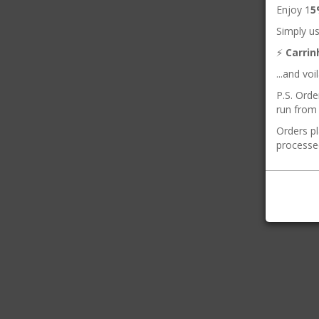
Enjoy 1
5
Simply us
⚡️
Carri
...and vo
P.S. Orde
run from 
Orders pl
processe
Cade
Rem