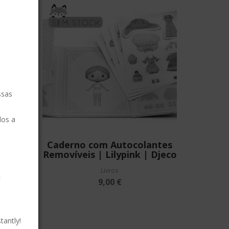
SEM STOCK
ssas
dos a
o de
Caderno com Autocolantes
Removíveis | Lilypink | Djeco
Livros
r
9,00 €
tantly!