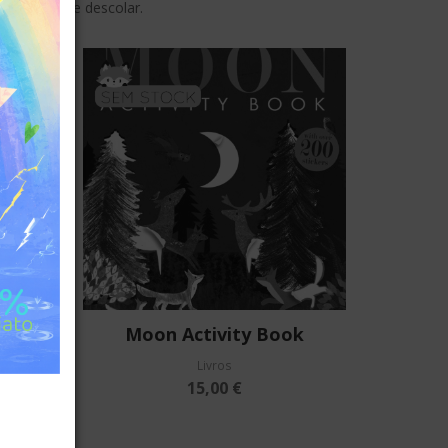
para colar e descolar.
SEM STOCK
 Djeco
Moon Activity Book
Livros
15,00 €