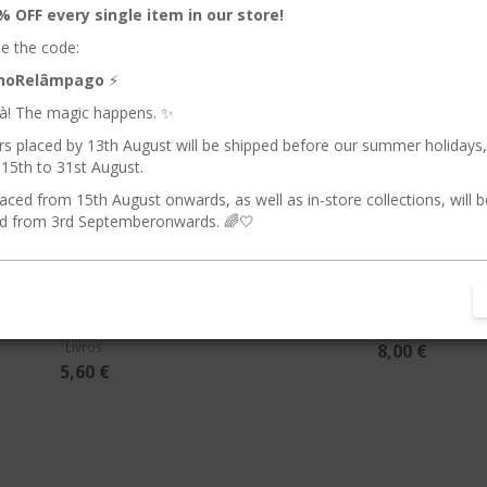
% OFF every single item in our store!
e the code:
nhoRelâmpago
⚡️
ilà! The magic happens. ✨
rs placed by 13th August will be shipped before our summer holidays
15th to 31st August.
aced from 15th August onwards, as well as in-store collections, will b
d from 3rd Septemberonwards. 🌈🤍
rno com Autocolantes
Espaço | Livro d
ovíveis | LilyRuby |
Autocolantes Reutiliz
Djeco
Artes Manuais| Ofícios
Livros
8,00 €
5,60 €