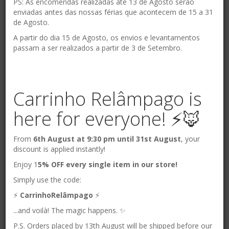
PS: As encomendas realizadas até 13 de Agosto serão
Tábua para massa | BigJigs
enviadas antes das nossas férias que acontecem de 15 a 31
de Agosto.
4,55 €
A partir do dia 15 de Agosto, os envios e levantamentos
passam a ser realizados a partir de 3 de Setembro.
Comprar
Carrinho Relâmpago is
here for everyone! ⚡️🦊
From
6th August at 9:30 pm until 31st August
, your
discount is applied instantly!
Enjoy 1
5% OFF every single item in our store!
Simply use the code:
⚡️
CarrinhoRelâmpago
⚡️
...and voilà! The magic happens. ✨
P.S. Orders placed by 13th August will be shipped before our