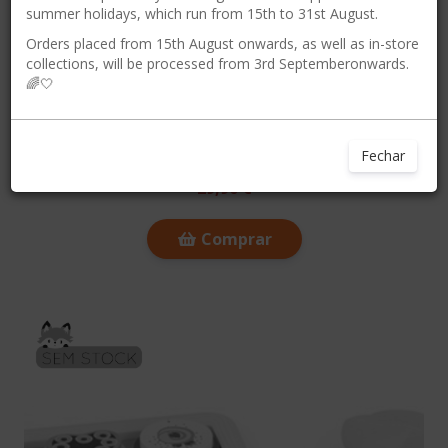
summer holidays, which run from 15th to 31st August.
Orders placed from 15th August onwards, as well as in-store
collections, will be processed from 3rd Septemberonwards.
🌈🤍
Kit de Cozer Pasta | Mini Chef
Fechar
29,90 €
Comprar
SEM STOCK