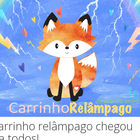
VIDADE
NOVIDADE
alipto | Bumbu Toys
Família de Coalas | 
Toys
ins | Bonecos Peg | Outros
Nins | Bonecos Peg | Outr
37,50 €
30,50 €
arrinho relâmpago chegou
a todos!