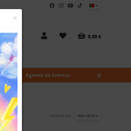
Fechar
×
0,00 €
Livros
Agenda de Eventos
Ordenar por
Mais stock