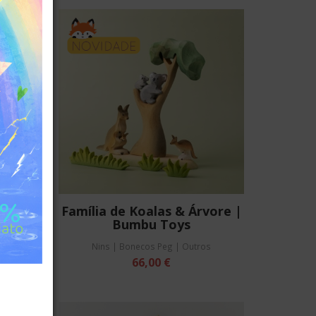
NOVIDADE
Bumbu
Família de Koalas & Árvore |
Bumbu Toys
os
Nins | Bonecos Peg | Outros
66,00 €