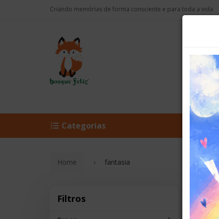
Criando memórias de forma consciente e para toda a vida
Categorias
Novid
Home
fantasia
fan
Filtros