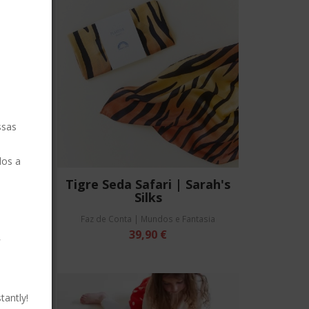
ssas
dos a
ada |
Tigre Seda Safari | Sarah's
Silks
asia
Faz de Conta | Mundos e Fantasia
r
39,90 €
tantly!