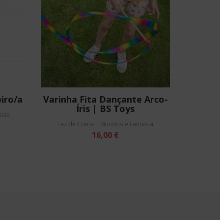
iro/a
Varinha Fita Dançante Arco-
Íris | BS Toys
asia
Faz de Conta | Mundos e Fantasia
16,00 €