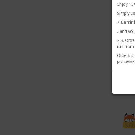
Enjoy 1
5
Simply us
⚡️
Carri
...and vo
P.S. Orde
run from 
Orders pl
processe
Orel
Faz
NO