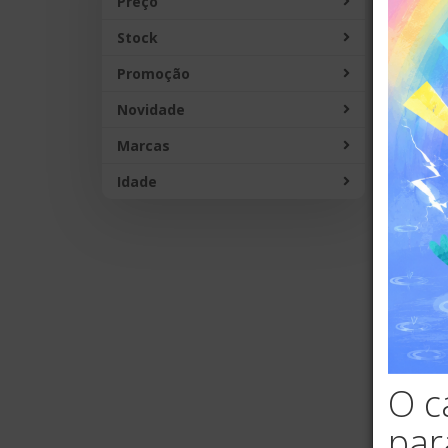
Preço
NO
Stock
Promoção
Novidade
Marcas
Idade
Euc
N
O c
par