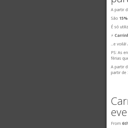
A partir
São
15%
É só utili
⚡️
Carri
...e voil
PS: As e
férias q
A partir 
partir de
Másc
Faz
Car
eve
From
6t