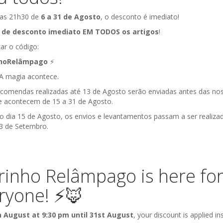
 das 21h30 de
6 a 31 de Agosto
, o desconto é imediato!
 de desconto imediato EM TODOS os artigos
!
zar o código:
nhoRelâmpago
⚡️
á! A magia acontece.
ncomendas realizadas até 13 de Agosto serão enviadas antes das no
ue acontecem de 15 a 31 de Agosto.
do dia 15 de Agosto, os envios e levantamentos passam a ser realiza
 3 de Setembro.
ara Arco-Íris | Sarah's
Máscara Noite Estrel
Silks
Sarah's Silks
 de Conta | Mundos e Fantasia
Faz de Conta | Mundos e Fant
rinho Relâmpago is here fo
19,00 €
19,00 €
ryone! ⚡️🦊
h August at 9:30 pm until 31st August
, your discount is applied ins