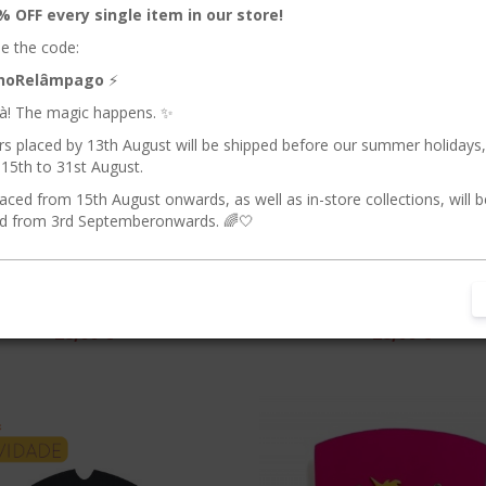
% OFF every single item in our store!
e the code:
nhoRelâmpago
⚡️
ilà! The magic happens. ✨
rs placed by 13th August will be shipped before our summer holidays
15th to 31st August.
aced from 15th August onwards, as well as in-store collections, will b
d from 3rd Septemberonwards. 🌈🤍
has de Tigre | Sarah's
Orelhas de Dragão | S
Silks
Silks
 de Conta | Mundos e Fantasia
Faz de Conta | Mundos e Fant
28,00 €
28,00 €
VIDADE