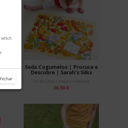
, which
e
arah's
Seda Cogumelos | Procura e
Descobre | Sarah's Silks
Fechar
asia
Faz de Conta | Mundos e Fantasia
36,00 €