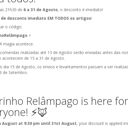
Descrição
 das 21h30 de
6 a 31 de Agosto
, o desconto é imediato!
 de desconto imediato EM TODOS os artigos
!
Lindo, fofo
zar o código:
sustentáve
nhoRelâmpago
⚡️
SIM!
á! A magia acontece.
- Feito à mão 
ncomendas realizadas até 13 de Agosto serão enviadas antes das no
pequenas.
ue acontecem de 15 a 31 de Agosto.
- É macio e a
do dia 15 de Agosto, os envios e levantamentos passam a ser realiza
- Estimula o ta
 3 de Setembro.
Cada um mais f
o
Coala
, Rapo
Feito à
rinho Relâmpago is here fo
Vegan
Cruelty 
ryone! ⚡️🦊
Material:
Ext
Recomendad
h August at 9:30 pm until 31st August
, your discount is applied ins