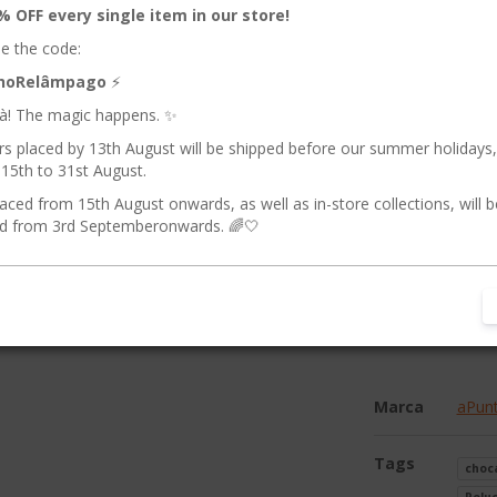
Medidas apro
% OFF every single item in our store!
Diâmetro da 
e the code:
Lavagem:
Lav
nhoRelâmpago
⚡️
Regulamento
ilà! The magic happens. ✨
exigidas pela 
rs placed by 13th August will be shipped before our summer holidays
15th to 31st August.
aced from 15th August onwards, as well as in-store collections, will b
d from 3rd Septemberonwards. 🌈🤍
Marca
aPun
Tags
choc