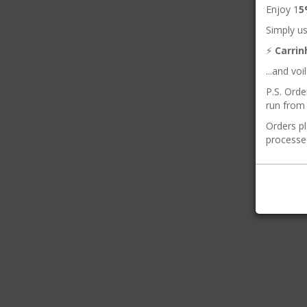
Enjoy 1
5
Simply us
⚡️
Carri
...and vo
P.S. Orde
run from 
Orders pl
processe