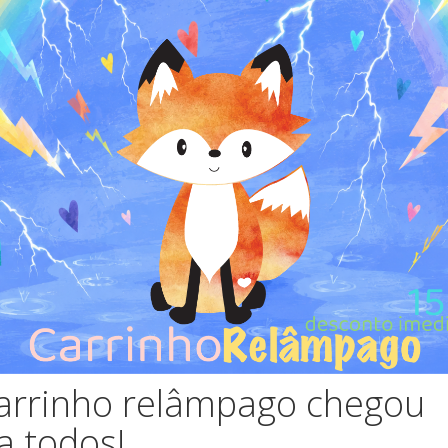
SKU:
PE2016-010
19,90
IVA incluído.
O produt
Ale
Adicionar 
arrinho relâmpago chegou
a todos!