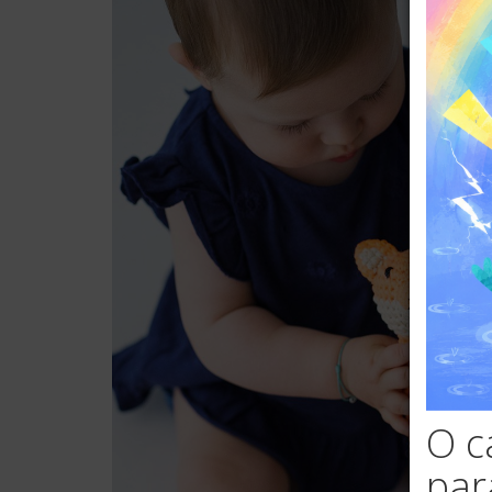
O c
par