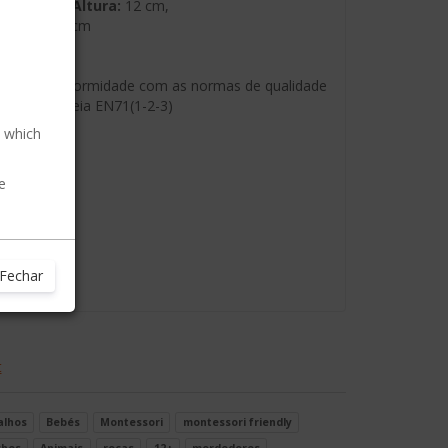
ximadas: Altura:
12 cm,
cabeça:
6 cm
ar à mão
s:
Em conformidade com as normas de qualidade
União Europeia EN71(1-2-3)
, which
e
Fechar
t
alhos
Bebés
Montessori
montessori friendly