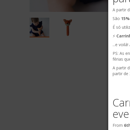
A partir
São
15%
É só utili
⚡️
Carri
...e voil
PS: As e
férias q
A partir 
partir de
Car
eve
From
6t