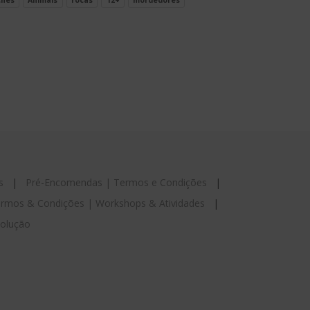
ches
Animais
rocas
12+
mordedores
s
|
Pré-Encomendas | Termos e Condições
|
rmos & Condições | Workshops & Atividades
|
esolução