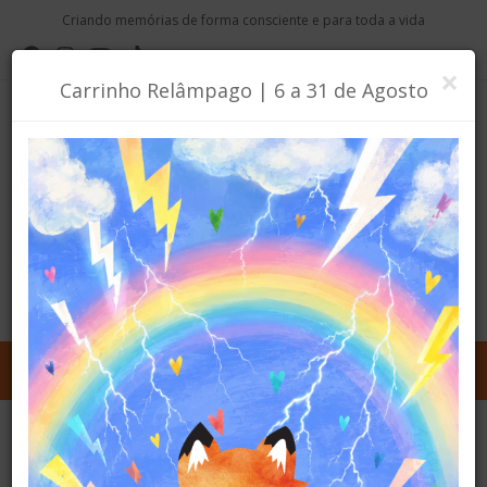
Criando memórias de forma consciente e para toda a vida
F
×
Carrinho Relâmpago | 6 a 31 de Agosto
Toggle
navigation
plantas