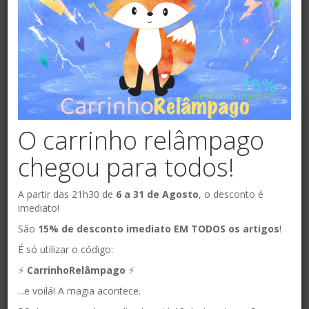
Não existem produtos nesta tag
O carrinho relâmpago
Termos e Condições
|
Portes de Envio e Devoluções
|
chegou para todos!
Política de Privacidade
|
Giveaways Termos e Condições
|
Pré-Encomendas | Termos e Condições
|
Termos e
A partir das 21h30 de
6 a 31 de Agosto
, o desconto é
imediato!
Condições Promoções Sazonais, Descontos e Férias
|
São
15% de desconto imediato EM TODOS os artigos
!
Agenda de Março
|
Espaço Bosque Feliz
|
Termos &
É só utilizar o código:
Condições | Workshops & Atividades
|
Regulamento Geral |
⚡️
CarrinhoRelâmpago
⚡️
Campo de Férias Bosque Feliz
|
Direito de livre resolução
...e voilá! A magia acontece.