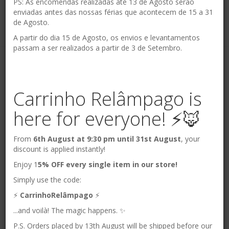
PS: As encomendas realizadas até 13 de Agosto serão
enviadas antes das nossas férias que acontecem de 15 a 31
de Agosto.
A partir do dia 15 de Agosto, os envios e levantamentos
passam a ser realizados a partir de 3 de Setembro.
© Bosque Feliz 2026. Todos os direitos reservados.
Carrinho Relâmpago is
IVA incluído
here for everyone! ⚡️🦊
From
6th August at 9:30 pm until 31st August
, your
discount is applied instantly!
Enjoy 1
5% OFF every single item in our store!
Simply use the code:
⚡️
CarrinhoRelâmpago
⚡️
...and voilà! The magic happens. ✨
P.S. Orders placed by 13th August will be shipped before our